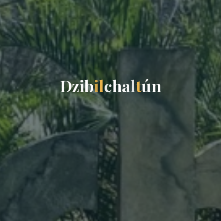
D
z
i
b
i
l
c
h
a
l
t
ú
n