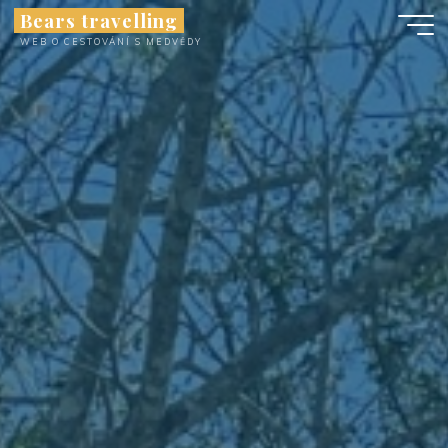
Skip
Bears travelling
to
WEB O CESTOVÁNÍ S MEDVĚDY
content