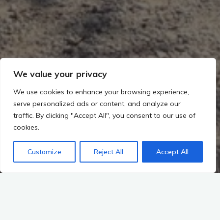
We value your privacy
We use cookies to enhance your browsing experience,
serve personalized ads or content, and analyze our
traffic. By clicking "Accept All", you consent to our use of
cookies.
Customize
Reject All
Accept All
Archeologická zóna Dzibilchaltún se nachází asi 10 kilometrů
od
Meridy
. Nejznámější zachovanou památkou je „Chrám
sedmi panenek“. Své jméno odvozuje od nálezu 7 hliněných