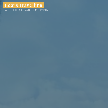
Skip
Bears travelling
to
WEB O CESTOVÁNÍ S MEDVĚDY
content