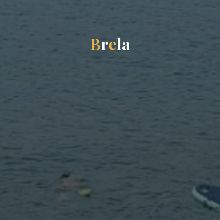
B
r
e
l
a