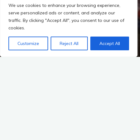
We use cookies to enhance your browsing experience,
serve personalized ads or content, and analyze our
traffic. By clicking "Accept All", you consent to our use of
cookies.
Customize
Reject All
Accept All
Brela je poklidné chorvatské letovisko s krásnými plážemi
propojenými pobřežním chodníkem ve stínu pinií, které vás
dokonale ochrání před poledním sluncem.
Název chorvatské osady Brela pochází od starého slova brelo,
co znamená vrelo, česky vřídlo, a je společným názvem pro
přibližně dvacet chorvatských vesnic.