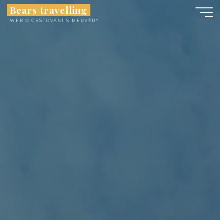
Skip
Bears travelling
to
WEB O CESTOVÁNÍ S MEDVĚDY
content