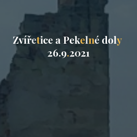
Z
v
í
ř
e
t
i
c
e
a
P
e
k
e
l
n
é
d
o
l
y
2
6
.
9
.
2
0
2
1